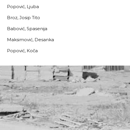
Popović, Ljuba
Broz, Josip Tito
Babović, Spasenija
Maksimović, Desanka
Popović, Koča