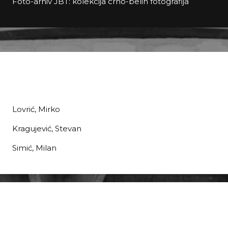
Foto-arhiv JBT: kolekcija crno-belih fotografija
Lovrić, Mirko
Kragujević, Stevan
Simić, Milan