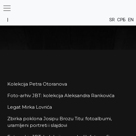
SR
СРБ
EN
Kolekcija Petra Otoranova
Foto-arhiv JBT: kolekcija Aleksandra Rankovića
Legat Mirka Lovrića
Zbirka poklona Josipu Brozu Titu: fotoalbumi,
uramljeni portreti i slajdovi