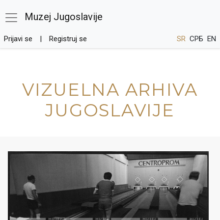
Muzej Jugoslavije
Prijavi se
Registruj se
SR
СРБ
EN
VIZUELNA ARHIVA
JUGOSLAVIJE