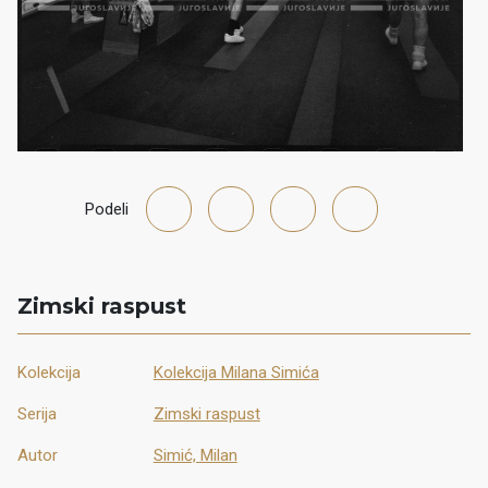
Podeli
Zimski raspust
Kolekcija
Kolekcija Milana Simića
Serija
Zimski raspust
Autor
Simić, Milan