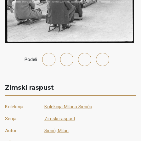
Podeli
Zimski raspust
Kolekcija
Kolekcija Milana Simića
Serija
Zimski raspust
Autor
Simić, Milan