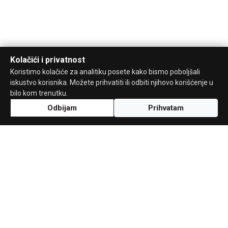
Kolačići i privatnost
Koristimo kolačiće za analitiku posete kako bismo poboljšali
iskustvo korisnika. Možete prihvatiti ili odbiti njihovo korišćenje u
bilo kom trenutku.
Odbijam
Prihvatam
Uz podršku