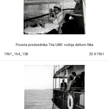
Poseta predsednika Tita UAR: vožnja deltom Nila
1961_164_158
20.4.1961.