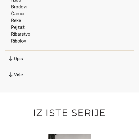
Brodovi
Čamci
Reke
Pejzaž
Ribarstvo
Ribolov
Opis
Više
IZ ISTE SERIJE