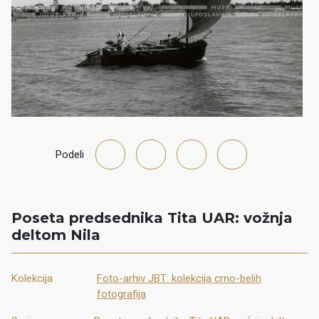
Podeli
Poseta predsednika Tita UAR: vožnja
deltom Nila
Kolekcija
Foto-arhiv JBT: kolekcija crno-belih
fotografija