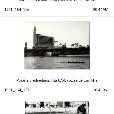
1961_164_156
20.4.1961.
Poseta predsednika Tita UAR: vožnja deltom Nila
1961_164_157
20.4.1961.