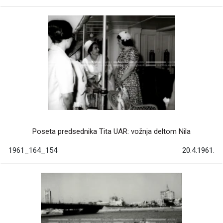
Poseta predsednika Tita UAR: vožnja deltom Nila
1961_164_154
20.4.1961.