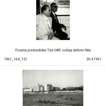
Poseta predsednika Tita UAR: vožnja deltom Nila
1961_164_151
20.4.1961.