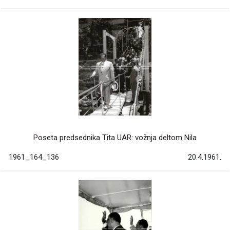
Poseta predsednika Tita UAR: vožnja deltom Nila
1961_164_136
20.4.1961.