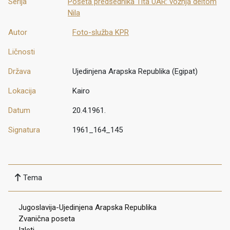
Serija
Poseta predsednika Tita UAR: vožnja deltom
Nila
Autor
Foto-služba KPR
Ličnosti
Država
Ujedinjena Arapska Republika (Egipat)
Lokacija
Kairo
Datum
20.4.1961.
Signatura
1961_164_145
Tema
Jugoslavija-Ujedinjena Arapska Republika
Zvanična poseta
Izleti