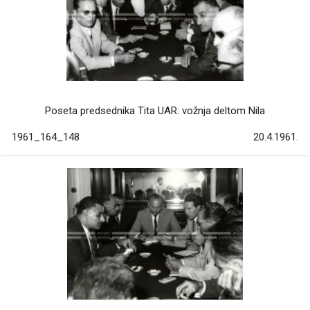
Poseta predsednika Tita UAR: vožnja deltom Nila
1961_164_148
20.4.1961.