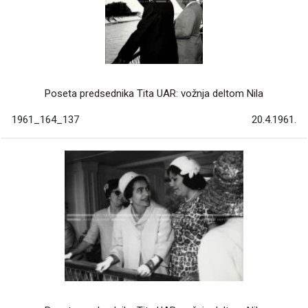
Poseta predsednika Tita UAR: vožnja deltom Nila
1961_164_137
20.4.1961.