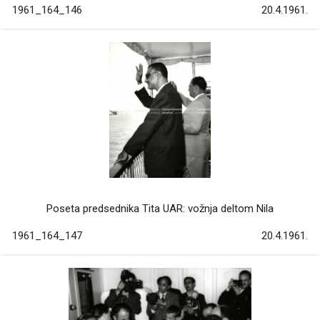
1961_164_146
20.4.1961.
Poseta predsednika Tita UAR: vožnja deltom Nila
1961_164_147
20.4.1961.