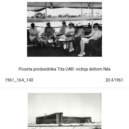
Poseta predsednika Tita UAR: vožnja deltom Nila
1961_164_143
20.4.1961.