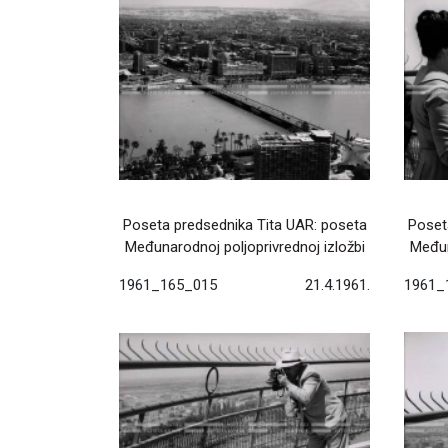
Poseta predsednika Tita UAR: poseta
Poset
Međunarodnoj poljoprivrednoj izložbi
Međun
1961_165_015
21.4.1961.
1961_