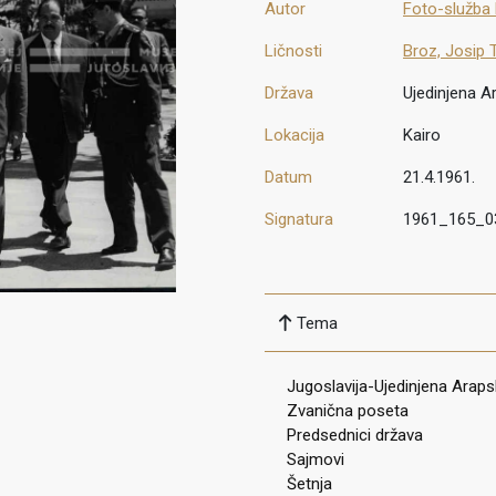
Autor
Foto-služba
Ličnosti
Broz, Josip 
Država
Ujedinjena A
Lokacija
Kairo
Datum
21.4.1961.
Signatura
1961_165_0
Tema
Jugoslavija-Ujedinjena Araps
Zvanična poseta
Predsednici država
Sajmovi
Šetnja