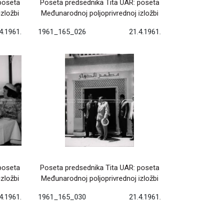
poseta
Poseta predsednika Tita UAR: poseta
zložbi
Međunarodnoj poljoprivrednoj izložbi
4.1961.
1961_165_026
21.4.1961.
poseta
Poseta predsednika Tita UAR: poseta
zložbi
Međunarodnoj poljoprivrednoj izložbi
4.1961.
1961_165_030
21.4.1961.