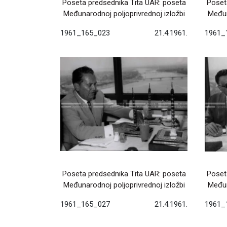
Poseta predsednika Tita UAR: poseta
Poset
Međunarodnoj poljoprivrednoj izložbi
Međun
1961_165_023
21.4.1961.
1961_
Poseta predsednika Tita UAR: poseta
Poset
Međunarodnoj poljoprivrednoj izložbi
Međun
1961_165_027
21.4.1961.
1961_