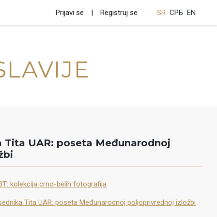
Prijavi se
Registruj se
SR
СРБ
EN
SLAVIJE
a Tita UAR: poseta Međunarodnoj
žbi
T: kolekcija crno-belih fotografija
ednika Tita UAR: poseta Međunarodnoj poljoprivrednoj izložbi