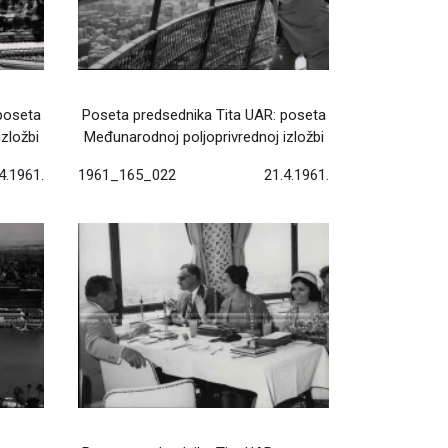
poseta
Poseta predsednika Tita UAR: poseta
zložbi
Međunarodnoj poljoprivrednoj izložbi
4.1961.
1961_165_022
21.4.1961.