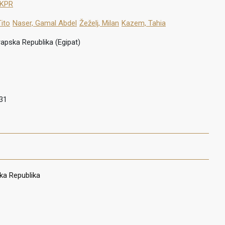
 KPR
Tito
Naser, Gamal Abdel
Žeželj, Milan
Kazem, Tahia
rapska Republika (Egipat)
31
ka Republika