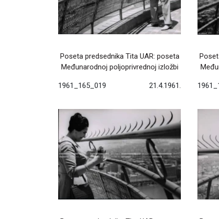
Poseta predsednika Tita UAR: poseta
Poset
Međunarodnoj poljoprivrednoj izložbi
Međun
1961_165_019
21.4.1961.
1961_