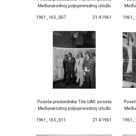
Međunarodnoj poljoprivrednoj izložbi
Međun
1961_165_007
21.4.1961.
1961_
Poseta predsednika Tita UAR: poseta
Poset
Međunarodnoj poljoprivrednoj izložbi
Međun
1961_165_011
21.4.1961.
1961_