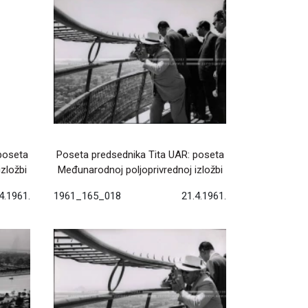
poseta
Poseta predsednika Tita UAR: poseta
zložbi
Međunarodnoj poljoprivrednoj izložbi
4.1961.
1961_165_018
21.4.1961.