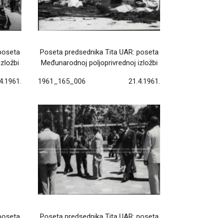
poseta
Poseta predsednika Tita UAR: poseta
zložbi
Međunarodnoj poljoprivrednoj izložbi
4.1961.
1961_165_006
21.4.1961.
poseta
Poseta predsednika Tita UAR: poseta