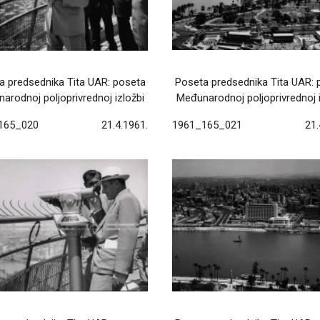
a predsednika Tita UAR: poseta
Poseta predsednika Tita UAR: 
arodnoj poljoprivrednoj izložbi
Međunarodnoj poljoprivrednoj i
165_020
21.4.1961.
1961_165_021
21.