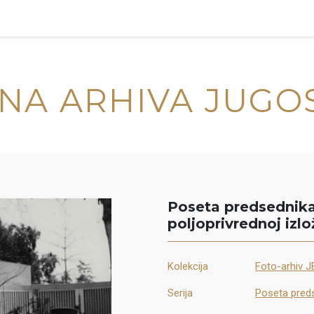
NA ARHIVA JUGO
Poseta predsednik
poljoprivrednoj izlo
Kolekcija
Foto-arhiv JB
Serija
Poseta preds