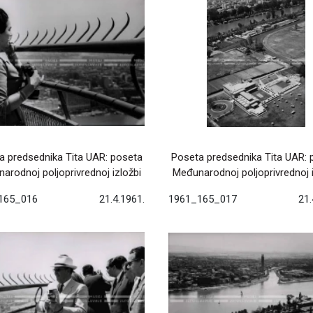
a predsednika Tita UAR: poseta
Poseta predsednika Tita UAR: 
arodnoj poljoprivrednoj izložbi
Međunarodnoj poljoprivrednoj i
165_016
21.4.1961.
1961_165_017
21.