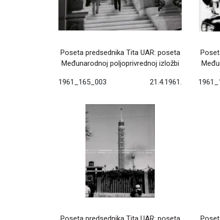
Poseta predsednika Tita UAR: poseta
Poset
Međunarodnoj poljoprivrednoj izložbi
Međun
1961_165_003
21.4.1961.
1961_
Poseta predsednika Tita UAR: poseta
Poset