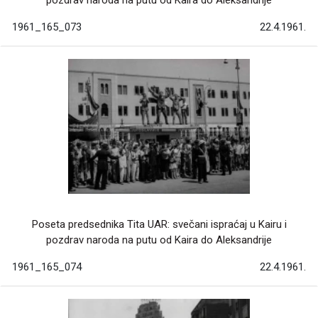
1961_165_073
22.4.1961.
Poseta predsednika Tita UAR: svečani ispraćaj u Kairu i
pozdrav naroda na putu od Kaira do Aleksandrije
1961_165_074
22.4.1961.