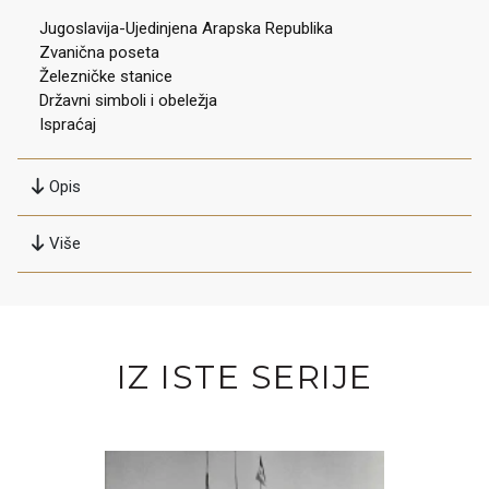
Jugoslavija-Ujedinjena Arapska Republika
Zvanična poseta
Železničke stanice
Državni simboli i obeležja
Ispraćaj
Opis
Više
IZ ISTE SERIJE