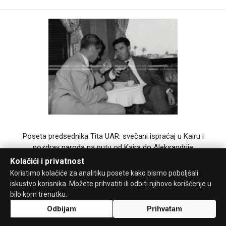
Poseta predsednika Tita UAR: svečani ispraćaj u Kairu i
pozdrav naroda na putu od Kaira do Aleksandrije
Kolačići i privatnost
1961_165_108
22.4.1961.
Koristimo kolačiće za analitiku posete kako bismo poboljšali
iskustvo korisnika. Možete prihvatiti ili odbiti njihovo korišćenje u
bilo kom trenutku.
Odbijam
Prihvatam