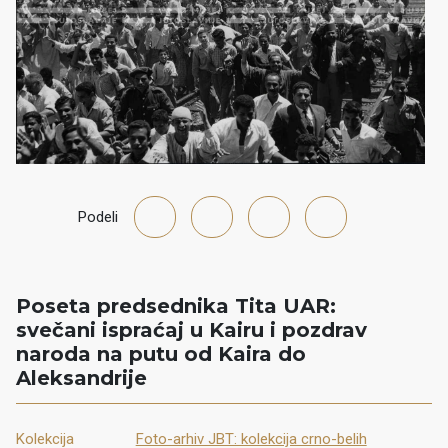
Podeli
Poseta predsednika Tita UAR:
svečani ispraćaj u Kairu i pozdrav
naroda na putu od Kaira do
Aleksandrije
Kolekcija
Foto-arhiv JBT: kolekcija crno-belih