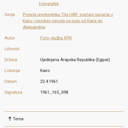
fotografija
Serija
Poseta predsednika Tita UAR: svečani ispraćaj u
Kairu i pozdrav naroda na putu od Kaira do
Aleksandrije
Autor
Foto-služba KPR
Ličnosti
Država
Ujedinjena Arapska Republika (Egipat)
Lokacija
Kairo
Datum
22.4.1961.
Signatura
1961_165_098
Tema