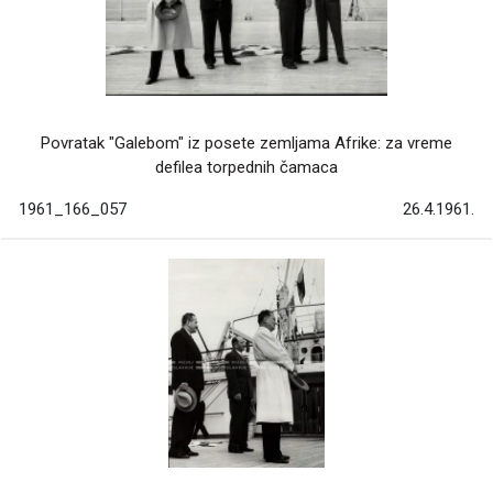
Povratak "Galebom" iz posete zemljama Afrike: za vreme
defilea torpednih čamaca
1961_166_057
26.4.1961.