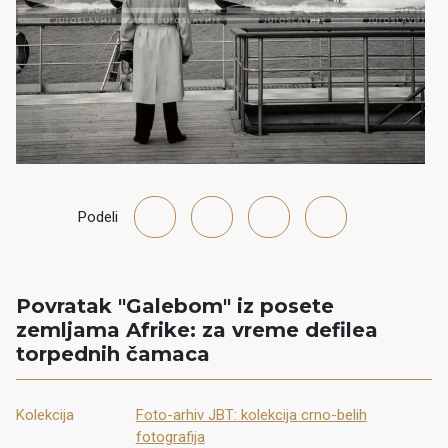
Podeli
Povratak "Galebom" iz posete
zemljama Afrike: za vreme defilea
torpednih čamaca
Kolekcija
Foto-arhiv JBT: kolekcija crno-belih
fotografija