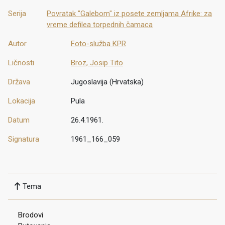
Serija
Povratak "Galebom" iz posete zemljama Afrike: za
vreme defilea torpednih čamaca
Autor
Foto-služba KPR
Ličnosti
Broz, Josip Tito
Država
Jugoslavija (Hrvatska)
Lokacija
Pula
Datum
26.4.1961.
Signatura
1961_166_059
Tema
Brodovi