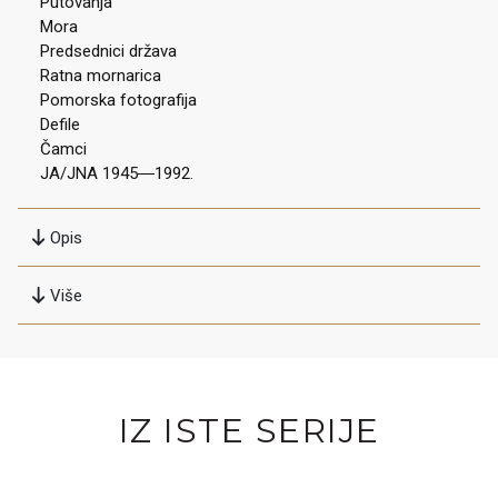
Putovanja
Mora
Predsednici država
Ratna mornarica
Pomorska fotografija
Defile
Čamci
JA/JNA 1945―1992.
Opis
Više
IZ ISTE SERIJE