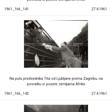
1961_166_141
27.4.1961.
Na putu predsednika Tita od Ljubljane prema Zagrebu, na
povratku iz posete zemljama Afrike
1961_166_142
27.4.1961.