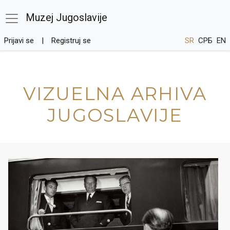
Muzej Jugoslavije
Prijavi se
Registruj se
SR
СРБ
EN
VIZUELNA ARHIVA
JUGOSLAVIJE