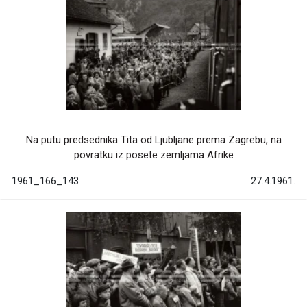
Na putu predsednika Tita od Ljubljane prema Zagrebu, na
povratku iz posete zemljama Afrike
1961_166_143
27.4.1961.