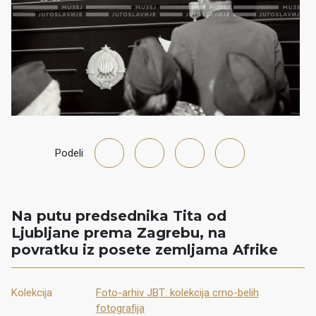
Podeli
Na putu predsednika Tita od
Ljubljane prema Zagrebu, na
povratku iz posete zemljama Afrike
Kolekcija
Foto-arhiv JBT: kolekcija crno-belih
fotografija