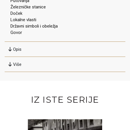
Putovanja
Železničke stanice
Doček
Lokalne vlasti
Državni simboli i obeležja
Govor
Opis
Više
IZ ISTE SERIJE