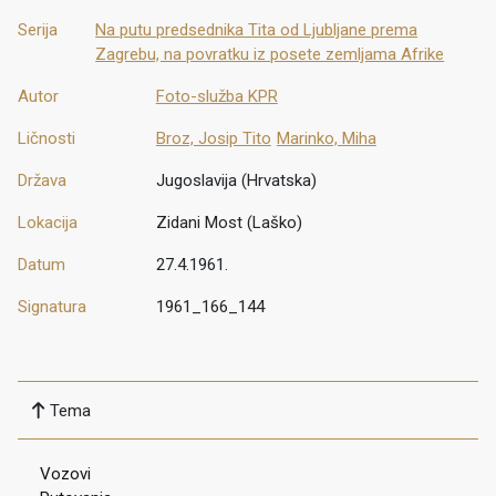
Serija
Na putu predsednika Tita od Ljubljane prema
Zagrebu, na povratku iz posete zemljama Afrike
Autor
Foto-služba KPR
Ličnosti
Broz, Josip Tito
Marinko, Miha
Država
Jugoslavija (Hrvatska)
Lokacija
Zidani Most (Laško)
Datum
27.4.1961.
Signatura
1961_166_144
Tema
Vozovi