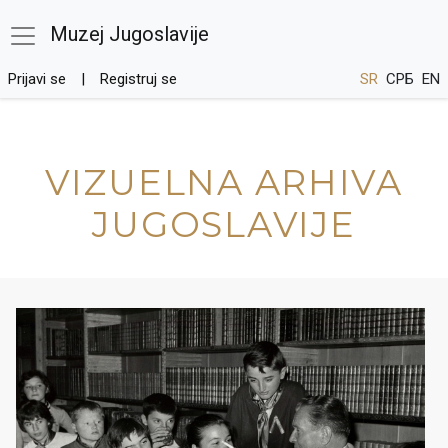
Muzej Jugoslavije
Prijavi se
Registruj se
SR
СРБ
EN
VIZUELNA ARHIVA
JUGOSLAVIJE