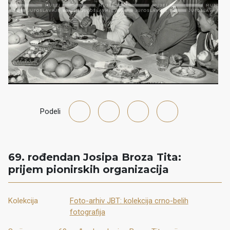
Podeli
69. rođendan Josipa Broza Tita:
prijem pionirskih organizacija
Kolekcija
Foto-arhiv JBT: kolekcija crno-belih
fotografija