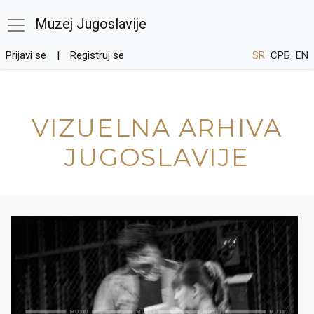
Muzej Jugoslavije
Prijavi se
Registruj se
SR
СРБ
EN
VIZUELNA ARHIVA
JUGOSLAVIJE