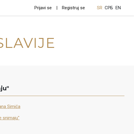
Prijavi se
Registruj se
SR
СРБ
EN
SLAVIJE
ju"
lana Simića
e snimaju"