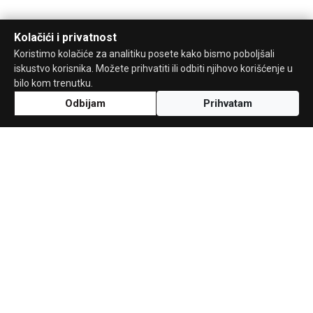
Kolačići i privatnost
Koristimo kolačiće za analitiku posete kako bismo poboljšali
iskustvo korisnika. Možete prihvatiti ili odbiti njihovo korišćenje u
bilo kom trenutku.
Odbijam
Prihvatam
Uz podršku