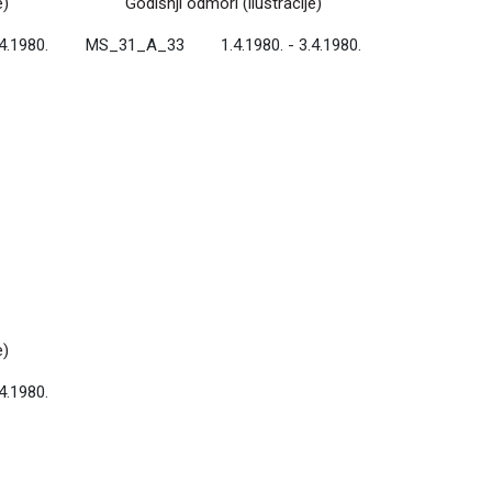
e)
Godišnji odmori (ilustracije)
.4.1980.
MS_31_A_33
1.4.1980. - 3.4.1980.
e)
.4.1980.