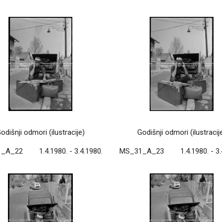
odišnji odmori (ilustracije)
Godišnji odmori (ilustracij
1_A_22
1.4.1980. - 3.4.1980.
MS_31_A_23
1.4.1980. - 3