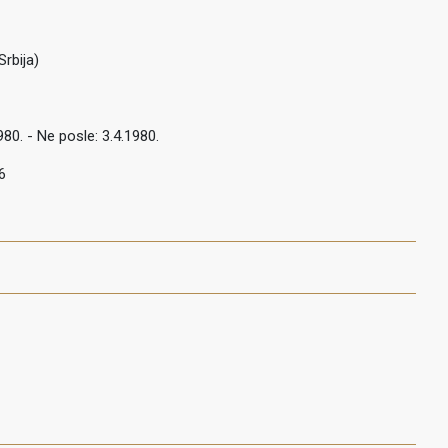
Srbija)
980. - Ne posle: 3.4.1980.
6