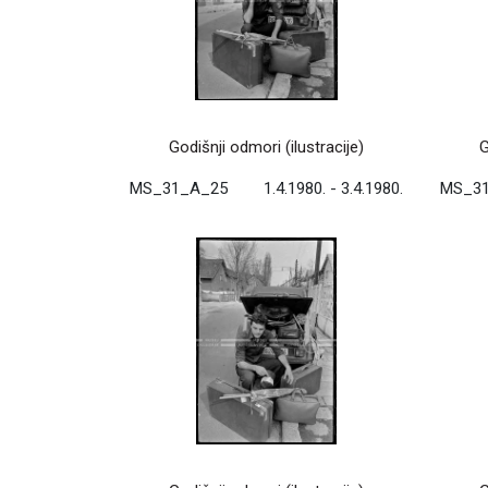
Godišnji odmori (ilustracije)
G
MS_31_A_25
1.4.1980. - 3.4.1980.
MS_3