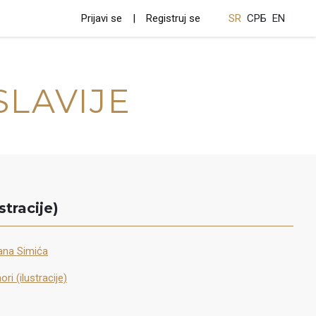
Prijavi se
Registruj se
SR
СРБ
EN
SLAVIJE
stracije)
lana Simića
ri (ilustracije)