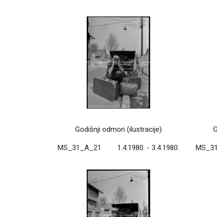
Godišnji odmori (ilustracije)
G
MS_31_A_21
1.4.1980. - 3.4.1980.
MS_3