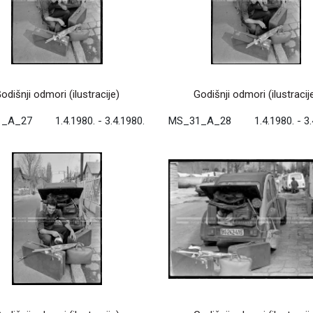
odišnji odmori (ilustracije)
Godišnji odmori (ilustracij
1_A_27
1.4.1980. - 3.4.1980.
MS_31_A_28
1.4.1980. - 3