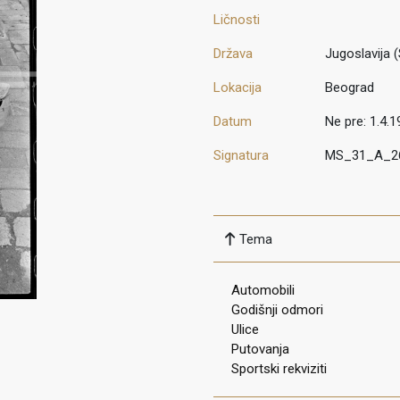
Ličnosti
Država
Jugoslavija (
Lokacija
Beograd
Datum
Ne pre: 1.4.1
Signatura
MS_31_A_2
Tema
Automobili
Godišnji odmori
Ulice
Putovanja
Sportski rekviziti