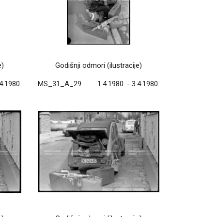
e)
Godišnji odmori (ilustracije)
.4.1980.
MS_31_A_29
1.4.1980. - 3.4.1980.