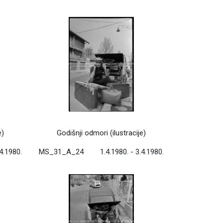
e)
Godišnji odmori (ilustracije)
.4.1980.
MS_31_A_24
1.4.1980. - 3.4.1980.