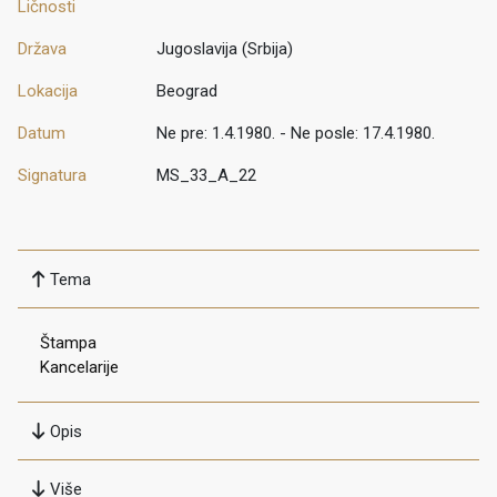
Ličnosti
Država
Jugoslavija (Srbija)
Lokacija
Beograd
Datum
Ne pre: 1.4.1980. - Ne posle: 17.4.1980.
Signatura
MS_33_A_22
Tema
Štampa
Kancelarije
Opis
Više