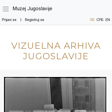
Muzej Jugoslavije
Prijavi se
Registruj se
SR
СРБ
EN
VIZUELNA ARHIVA
JUGOSLAVIJE