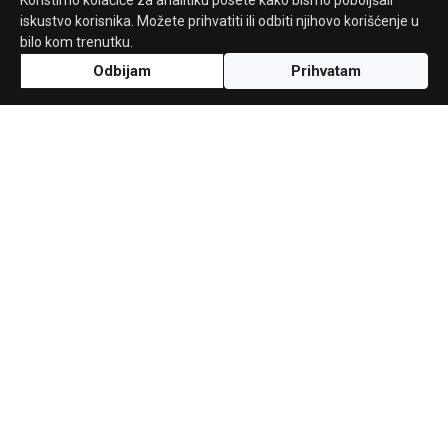
Koristimo kolačiće za analitiku posete kako bismo poboljšali
iskustvo korisnika. Možete prihvatiti ili odbiti njihovo korišćenje u
bilo kom trenutku.
Odbijam
Prihvatam
Uz podršku