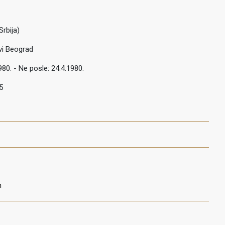
Srbija)
vi Beograd
980. - Ne posle: 24.4.1980.
5
m