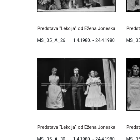
Predstava "Lekcija" od Ežena Joneska
Predst
MS_35_A_26
1.4.1980. - 24.4.1980.
MS_3
Predstava "Lekcija" od Ežena Joneska
Predst
MS_35_A_30
1.4.1980. - 24.4.1980.
MS_3