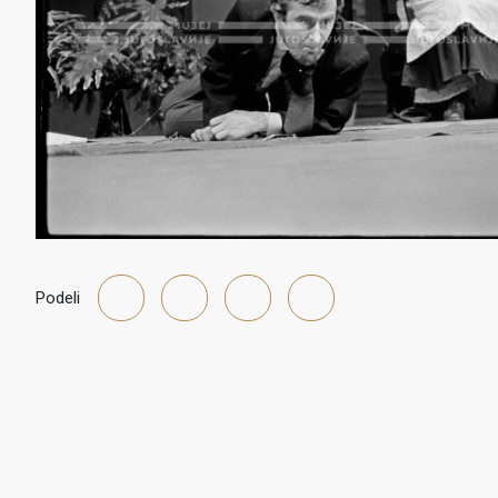
Podeli