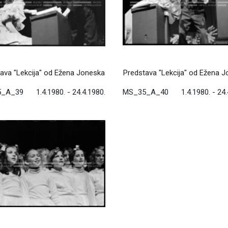
ava "Lekcija" od Ežena Joneska
Predstava "Lekcija" od Ežena 
5_A_39
1.4.1980. - 24.4.1980.
MS_35_A_40
1.4.1980. - 24