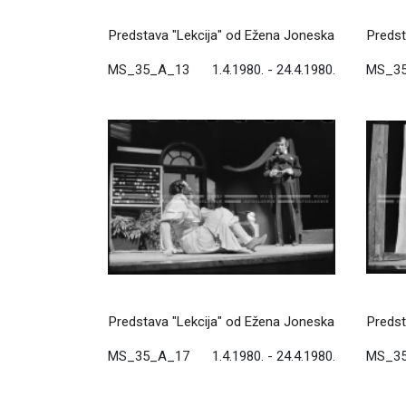
Predstava "Lekcija" od Ežena Joneska
Predst
MS_35_A_13
1.4.1980. - 24.4.1980.
MS_3
Predstava "Lekcija" od Ežena Joneska
Predst
MS_35_A_17
1.4.1980. - 24.4.1980.
MS_3