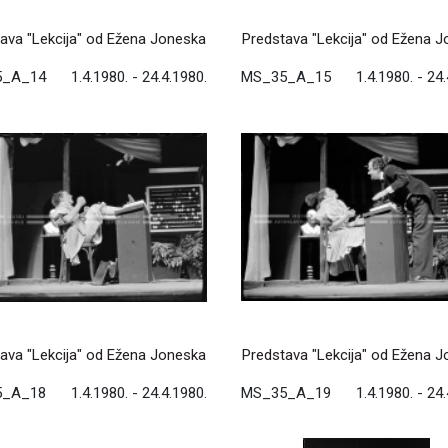
ava "Lekcija" od Ežena Joneska
Predstava "Lekcija" od Ežena 
5_A_14
1.4.1980. - 24.4.1980.
MS_35_A_15
1.4.1980. - 24
ava "Lekcija" od Ežena Joneska
Predstava "Lekcija" od Ežena 
5_A_18
1.4.1980. - 24.4.1980.
MS_35_A_19
1.4.1980. - 24