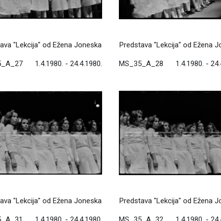
ava "Lekcija" od Ežena Joneska
Predstava "Lekcija" od Ežena 
5_A_27
1.4.1980. - 24.4.1980.
MS_35_A_28
1.4.1980. - 24
ava "Lekcija" od Ežena Joneska
Predstava "Lekcija" od Ežena 
5_A_31
1.4.1980. - 24.4.1980.
MS_35_A_32
1.4.1980. - 24