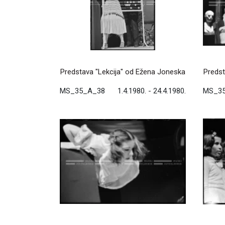
Predstava "Lekcija" od Ežena Joneska
Predst
MS_35_A_38
1.4.1980. - 24.4.1980.
MS_3