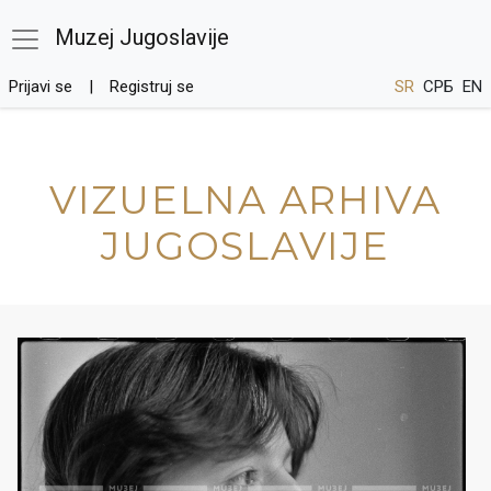
Muzej Jugoslavije
Prijavi se
Registruj se
SR
СРБ
EN
VIZUELNA ARHIVA
JUGOSLAVIJE