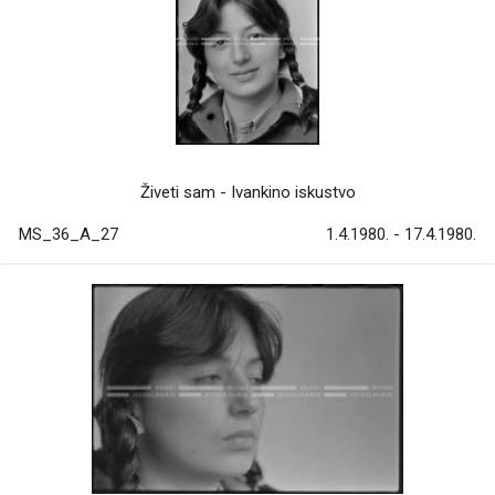
Živeti sam - Ivankino iskustvo
MS_36_A_27
1.4.1980. - 17.4.1980.