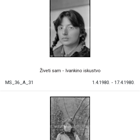
Živeti sam - Ivankino iskustvo
MS_36_A_31
1.4.1980. - 17.4.1980.