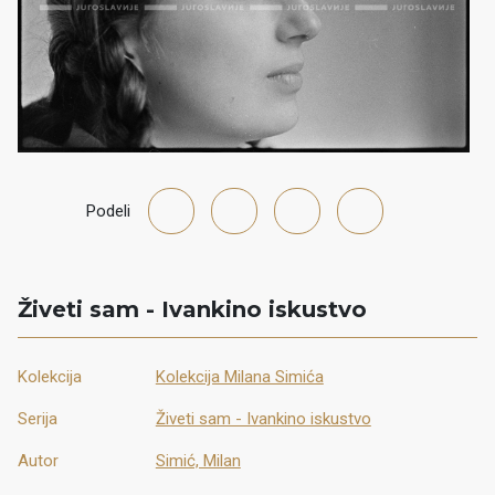
Podeli
Živeti sam - Ivankino iskustvo
Kolekcija
Kolekcija Milana Simića
Serija
Živeti sam - Ivankino iskustvo
Autor
Simić, Milan