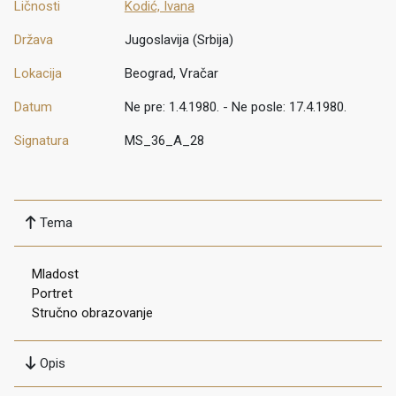
Ličnosti
Kodić, Ivana
Država
Jugoslavija (Srbija)
Lokacija
Beograd, Vračar
Datum
Ne pre: 1.4.1980. - Ne posle: 17.4.1980.
Signatura
MS_36_A_28
Tema
Mladost
Portret
Stručno obrazovanje
Opis