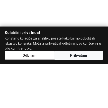
Kolačići i privatnost
Koristimo kolačiće za analitiku posete kako bismo poboljšali
iskustvo korisnika. Možete prihvatiti ili odbiti njihovo korišćenje u
bilo kom trenutku.
Odbijam
Prihvatam
Uz podršku