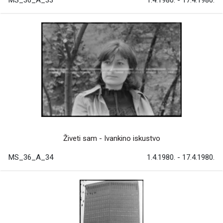
Živeti sam - Ivankino iskustvo
MS_36_A_34
1.4.1980. - 17.4.1980.