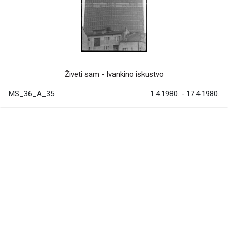
Živeti sam - Ivankino iskustvo
MS_36_A_35
1.4.1980. - 17.4.1980.