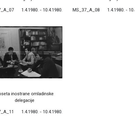
7_A_07
1.4.1980. - 10.4.1980.
MS_37_A_08
1.4.1980. - 10
seta inostrane omladinske
delegacije
7_A_11
1.4.1980. - 10.4.1980.