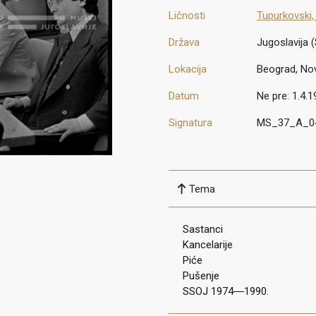
Ličnosti
Tupurkovski,
Država
Jugoslavija (
Lokacija
Beograd, No
Datum
Ne pre: 1.4.1
Signatura
MS_37_A_0
Tema
Sastanci
Kancelarije
Piće
Pušenje
SSOJ 1974―1990.