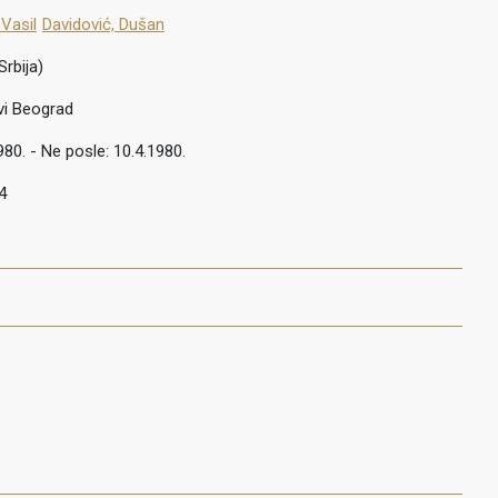
 Vasil
Davidović, Dušan
Srbija)
vi Beograd
980. - Ne posle: 10.4.1980.
4