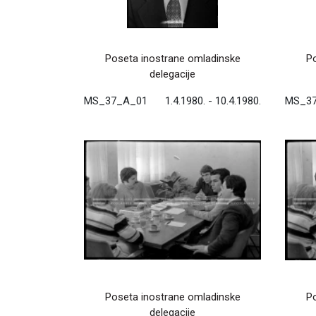
Poseta inostrane omladinske
Po
delegacije
MS_37_A_01
1.4.1980. - 10.4.1980.
MS_3
Poseta inostrane omladinske
Po
delegacije