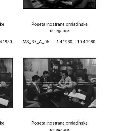
ske
Poseta inostrane omladinske
delegacije
.4.1980.
MS_37_A_05
1.4.1980. - 10.4.1980.
ske
Poseta inostrane omladinske
delegacije