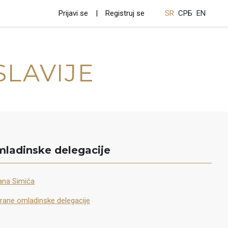
Prijavi se
Registruj se
SR
СРБ
EN
SLAVIJE
mladinske delegacije
lana Simića
rane omladinske delegacije