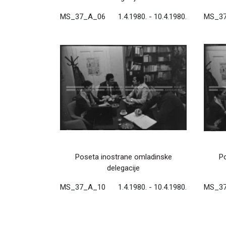
MS_37_A_06
1.4.1980. - 10.4.1980.
MS_3
Poseta inostrane omladinske
Po
delegacije
MS_37_A_10
1.4.1980. - 10.4.1980.
MS_3