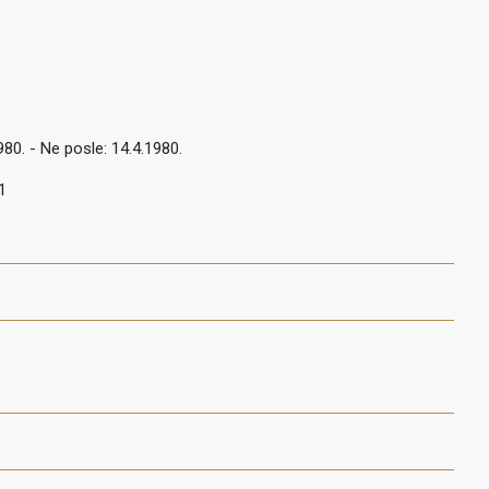
980. - Ne posle: 14.4.1980.
1