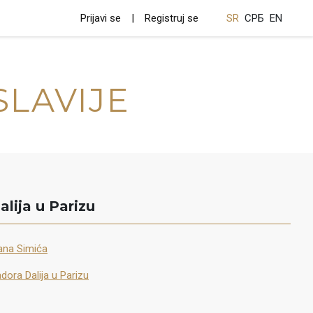
Prijavi se
Registruj se
SR
СРБ
EN
SLAVIJE
alija u Parizu
lana Simića
dora Dalija u Parizu