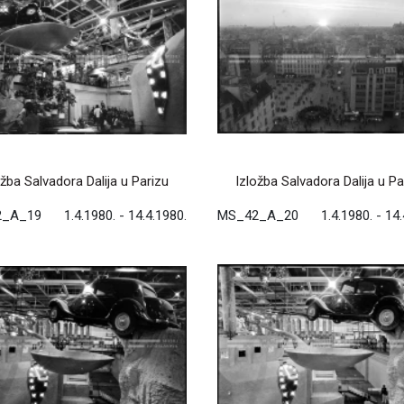
ožba Salvadora Dalija u Parizu
Izložba Salvadora Dalija u Pa
2_A_19
1.4.1980. - 14.4.1980.
MS_42_A_20
1.4.1980. - 14