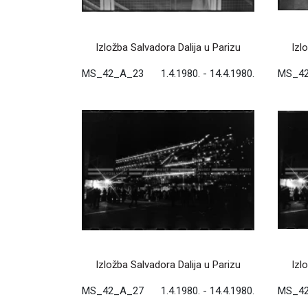
Izložba Salvadora Dalija u Parizu
Izl
MS_42_A_23
1.4.1980. - 14.4.1980.
MS_4
Izložba Salvadora Dalija u Parizu
Izl
MS_42_A_27
1.4.1980. - 14.4.1980.
MS_4