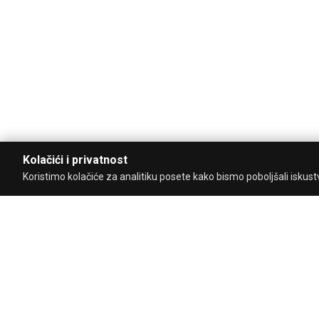
Kolačići i privatnost
Koristimo kolačiće za analitiku posete kako bismo poboljšali iskustvo
Uz podršku