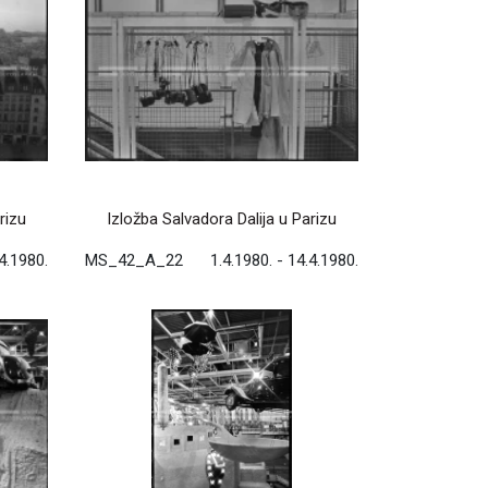
rizu
Izložba Salvadora Dalija u Parizu
.4.1980.
MS_42_A_22
1.4.1980. - 14.4.1980.