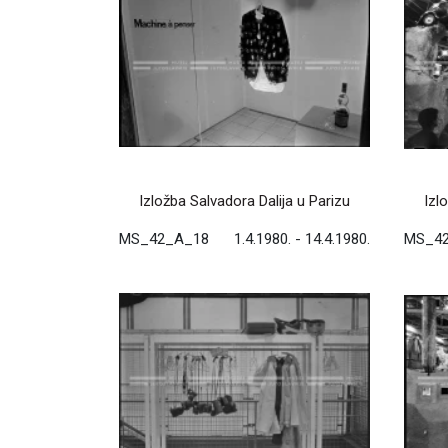
Izložba Salvadora Dalija u Parizu
Izl
MS_42_A_18
1.4.1980. - 14.4.1980.
MS_4