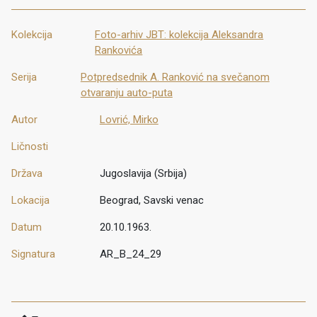
Kolekcija
Foto-arhiv JBT: kolekcija Aleksandra
Rankovića
Serija
Potpredsednik A. Ranković na svečanom
otvaranju auto-puta
Autor
Lovrić, Mirko
Ličnosti
Država
Jugoslavija (Srbija)
Lokacija
Beograd, Savski venac
Datum
20.10.1963.
Signatura
AR_B_24_29