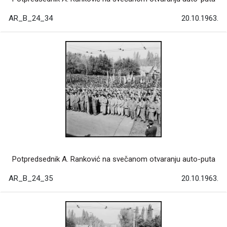
AR_B_24_34
20.10.1963.
Potpredsednik A. Ranković na svečanom otvaranju auto-puta
AR_B_24_35
20.10.1963.