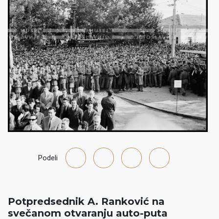
Podeli
Potpredsednik A. Ranković na
svečanom otvaranju auto-puta