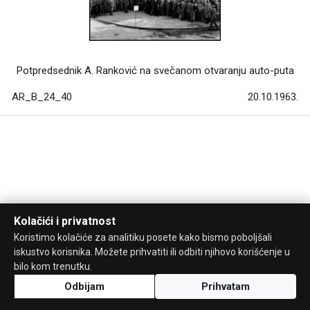
Potpredsednik A. Ranković na svečanom otvaranju auto-puta
AR_B_24_40
20.10.1963.
Kolačići i privatnost
Koristimo kolačiće za analitiku posete kako bismo poboljšali
iskustvo korisnika. Možete prihvatiti ili odbiti njihovo korišćenje u
bilo kom trenutku.
Odbijam
Prihvatam