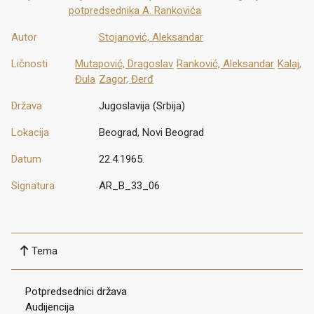
potpredsednika A. Rankovića
Autor
Stojanović, Aleksandar
Ličnosti
Mutapović, Dragoslav
Ranković, Aleksandar
Kalaj,
Đula
Zagor, Đerđ
Država
Jugoslavija (Srbija)
Lokacija
Beograd, Novi Beograd
Datum
22.4.1965.
Signatura
AR_B_33_06
Tema
Potpredsednici država
Audijencija