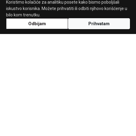
Koristimo kolačiće za analitiku posete kako bismo poboljšali
iskustvo korisnika. Možete prihvatiti ili odbiti njihovo korišćenje u
bilo kom trenutku.
Odbijam
Prihvatam
Uz podršku