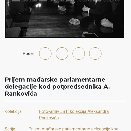
Podeli
Prijem mađarske parlamentarne
delegacije kod potpredsednika A.
Rankovića
Kolekcija
Foto-arhiv JBT: kolekcija Aleksandra
Rankovića
Serija
Prijem mađarske parlamentarne delegacije kod