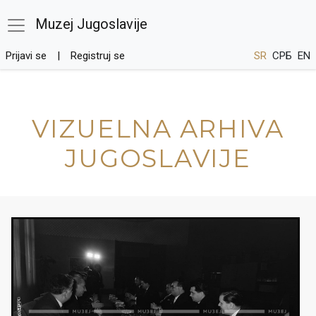
Muzej Jugoslavije
Prijavi se
Registruj se
SR
СРБ
EN
VIZUELNA ARHIVA
JUGOSLAVIJE