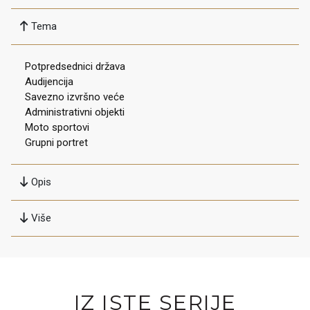
Tema
Potpredsednici država
Audijencija
Savezno izvršno veće
Administrativni objekti
Moto sportovi
Grupni portret
Opis
Više
IZ ISTE SERIJE