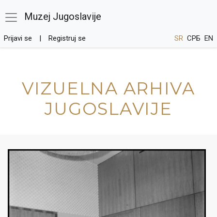
Muzej Jugoslavije
Prijavi se
Registruj se
SR
СРБ
EN
VIZUELNA ARHIVA
JUGOSLAVIJE