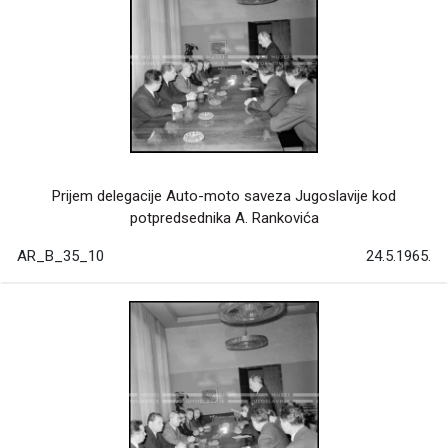
Prijem delegacije Auto-moto saveza Jugoslavije kod
potpredsednika A. Rankovića
AR_B_35_10
24.5.1965.