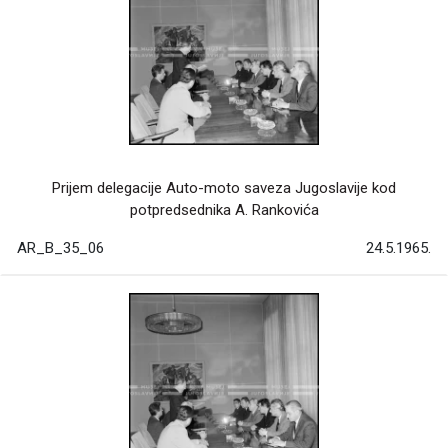
Prijem delegacije Auto-moto saveza Jugoslavije kod
potpredsednika A. Rankovića
AR_B_35_06
24.5.1965.