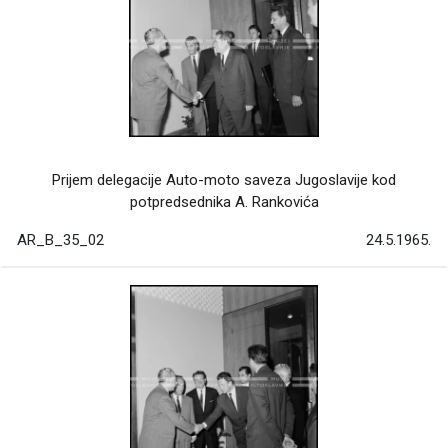
Prijem delegacije Auto-moto saveza Jugoslavije kod
potpredsednika A. Rankovića
AR_B_35_02
24.5.1965.