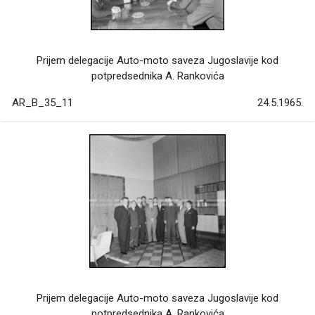
Prijem delegacije Auto-moto saveza Jugoslavije kod
potpredsednika A. Rankovića
AR_B_35_11
24.5.1965.
Prijem delegacije Auto-moto saveza Jugoslavije kod
potpredsednika A. Rankovića