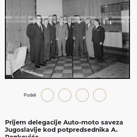
Podeli
Prijem delegacije Auto-moto saveza
Jugoslavije kod potpredsednika A.
Rankovića