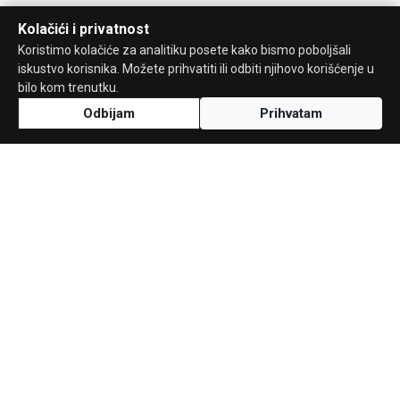
Kolačići i privatnost
Koristimo kolačiće za analitiku posete kako bismo poboljšali
iskustvo korisnika. Možete prihvatiti ili odbiti njihovo korišćenje u
bilo kom trenutku.
Odbijam
Prihvatam
Uz podršku