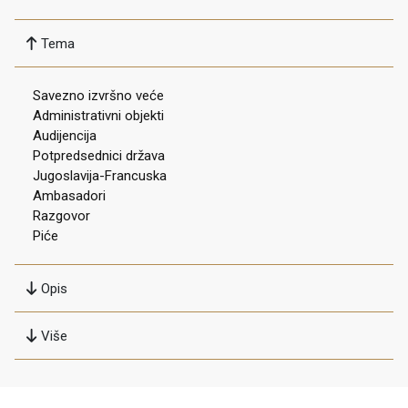
Tema
Savezno izvršno veće
Administrativni objekti
Audijencija
Potpredsednici država
Jugoslavija-Francuska
Ambasadori
Razgovor
Piće
Opis
Više