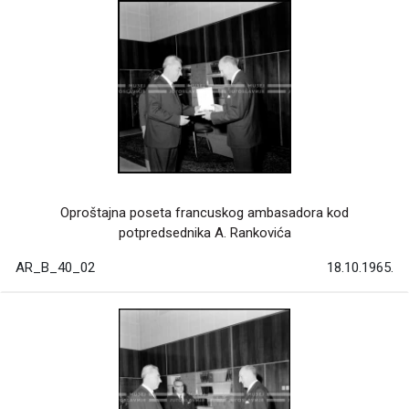
Oproštajna poseta francuskog ambasadora kod
potpredsednika A. Rankovića
AR_B_40_02
18.10.1965.