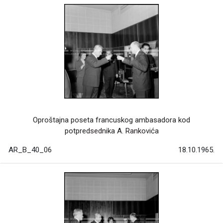
Oproštajna poseta francuskog ambasadora kod
potpredsednika A. Rankovića
AR_B_40_06
18.10.1965.