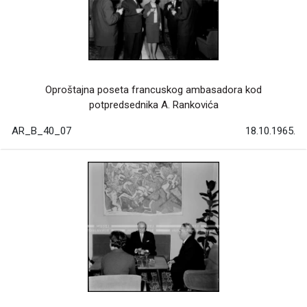
Oproštajna poseta francuskog ambasadora kod
potpredsednika A. Rankovića
AR_B_40_07
18.10.1965.