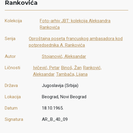
Rankovića
Kolekcija
Foto-arhiv JBT: kolekcija Aleksandra
Rankovića
Serija
Oproštajna poseta francuskog ambasadora kod
potpredsednika A. Rankovića
Autor
Stojanović, Aleksandar
Ličnosti
Ivičević, Petar
Binoš, Žan
Ranković,
Aleksandar
Tambača, Lijana
Država
Jugoslavija (Srbija)
Lokacija
Beograd, Novi Beograd
Datum
18.10.1965.
Signatura
AR_B_40_09