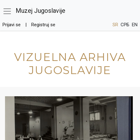
Muzej Jugoslavije
Prijavi se
Registruj se
SR
СРБ
EN
VIZUELNA ARHIVA
JUGOSLAVIJE