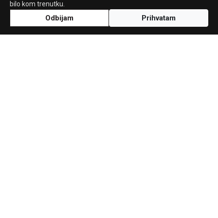
bilo kom trenutku.
Odbijam
Prihvatam
Uz podršku