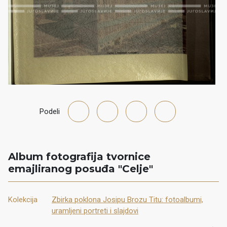
Podeli
Album fotografija tvornice
emajliranog posuđa "Celje"
Kolekcija
Zbirka poklona Josipu Brozu Titu: fotoalbumi,
uramljeni portreti i slajdovi