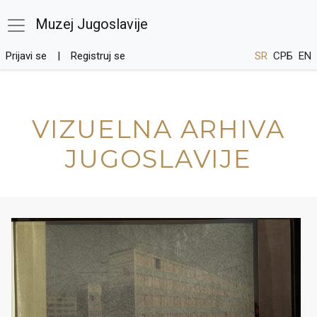
Muzej Jugoslavije
Prijavi se
Registruj se
SR
СРБ
EN
VIZUELNA ARHIVA
JUGOSLAVIJE