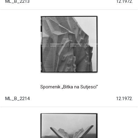
ML_B_2213
12.1972.
Spomenik „Bitka na Sutjesci”
ML_B_2214
12.1972.