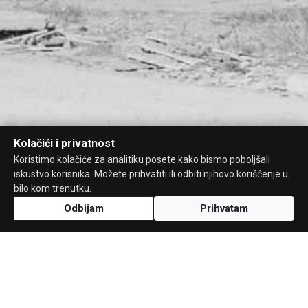
Kolačići i privatnost
Koristimo kolačiće za analitiku posete kako bismo poboljšali
iskustvo korisnika. Možete prihvatiti ili odbiti njihovo korišćenje u
bilo kom trenutku.
Odbijam
Prihvatam