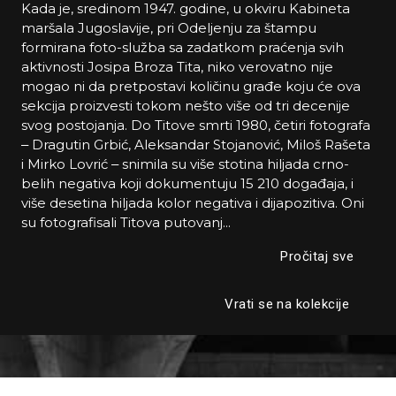
Kada je, sredinom 1947. godine, u okviru Kabineta
maršala Jugoslavije, pri Odeljenju za štampu
formirana foto-služba sa zadatkom praćenja svih
aktivnosti Josipa Broza Tita, niko verovatno nije
mogao ni da pretpostavi količinu građe koju će ova
sekcija proizvesti tokom nešto više od tri decenije
svog postojanja. Do Titove smrti 1980, četiri fotografa
‒ Dragutin Grbić, Aleksandar Stojanović, Miloš Rašeta
i Mirko Lovrić ‒ snimila su više stotina hiljada crno-
belih negativa koji dokumentuju 15 210 događaja, i
više desetina hiljada kolor negativa i dijapozitiva. Oni
su fotografisali Titova putovanj
...
Pročitaj sve
Vrati se na kolekcije