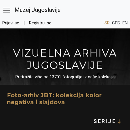
Muzej Jugoslavije
Prijavi se
Registruj se
SR
СРБ
EN
VIZUELNA ARHIVA
JUGOSLAVIJE
Pretražite više od 13701 fotografija iz naše kolekcije
Foto-arhiv JBT: kolekcija kolor
negativa i slajdova
SERIJE