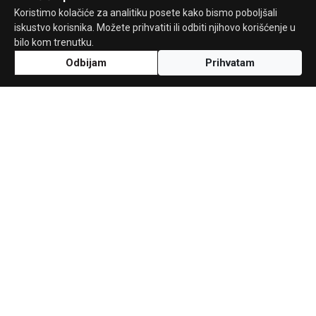
Koristimo kolačiće za analitiku posete kako bismo poboljšali
iskustvo korisnika. Možete prihvatiti ili odbiti njihovo korišćenje u
bilo kom trenutku.
Odbijam
Prihvatam
Uz podršku