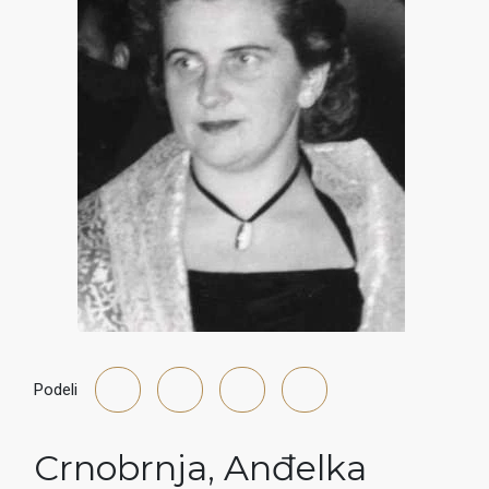
Podeli
Crnobrnja
,
Anđelka