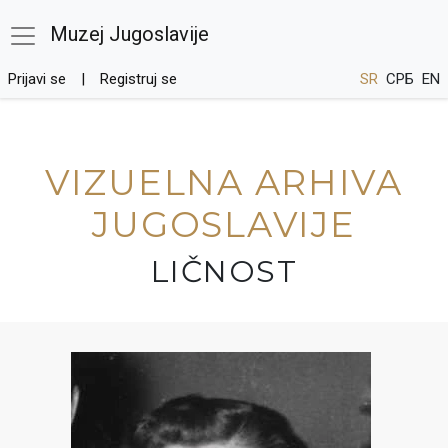
Muzej Jugoslavije
Prijavi se
Registruj se
SR
СРБ
EN
VIZUELNA ARHIVA
JUGOSLAVIJE
LIČNOST