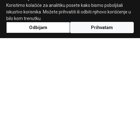
Koristimo kolačiće za analitiku posete kako bismo poboljšali
iskustvo korisnika. Možete prihvatiti ili odbiti njihovo korišćenje u
bilo kom trenutku.
Odbijam
Prihvatam
Uz podršku