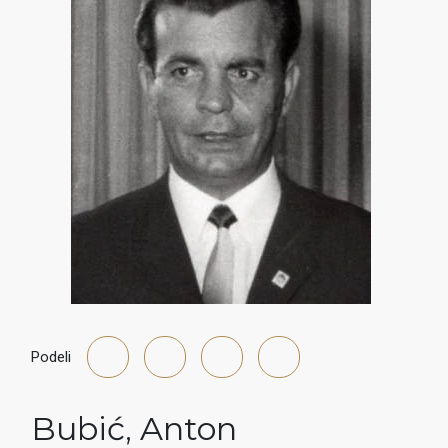
Podeli
Bubić
,
Anton