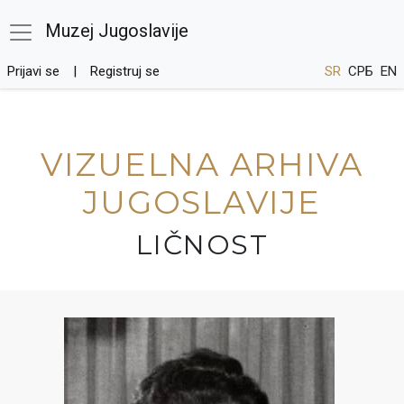
Muzej Jugoslavije
Prijavi se
Registruj se
SR
СРБ
EN
VIZUELNA ARHIVA
JUGOSLAVIJE
LIČNOST