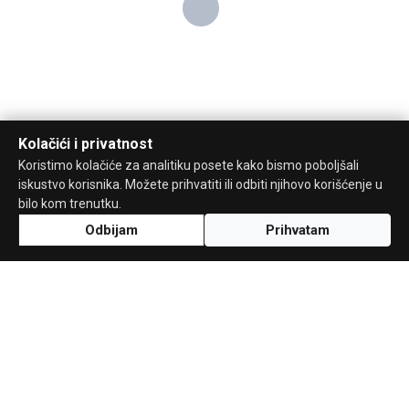
Kolačići i privatnost
Koristimo kolačiće za analitiku posete kako bismo poboljšali
iskustvo korisnika. Možete prihvatiti ili odbiti njihovo korišćenje u
bilo kom trenutku.
Odbijam
Prihvatam
Uz podršku