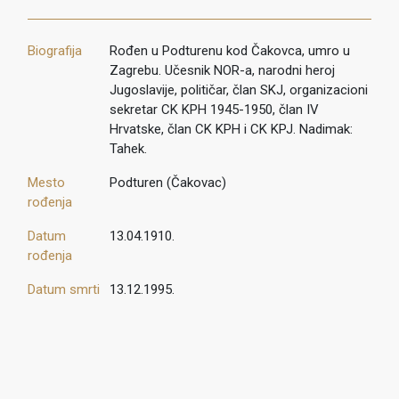
Biografija
Rođen u Podturenu kod Čakovca, umro u
Zagrebu. Učesnik NOR-a, narodni heroj
Jugoslavije, političar, član SKJ, organizacioni
sekretar CK KPH 1945-1950, član IV
Hrvatske, član CK KPH i CK KPJ. Nadimak:
Tahek.
Mesto
Podturen (Čakovac)
rođenja
Datum
13.04.1910.
rođenja
Datum smrti
13.12.1995.