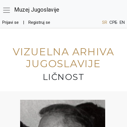
Muzej Jugoslavije
Prijavi se
Registruj se
SR
СРБ
EN
VIZUELNA ARHIVA
JUGOSLAVIJE
LIČNOST