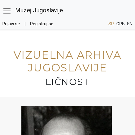
Muzej Jugoslavije
Prijavi se
Registruj se
SR
СРБ
EN
VIZUELNA ARHIVA
JUGOSLAVIJE
LIČNOST