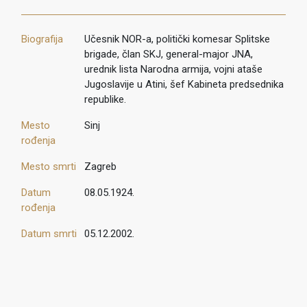
Biografija
Učesnik NOR-a, politički komesar Splitske
brigade, član SKJ, general-major JNA,
urednik lista Narodna armija, vojni ataše
Jugoslavije u Atini, šef Kabineta predsednika
republike.
Mesto
Sinj
rođenja
Mesto smrti
Zagreb
Datum
08.05.1924.
rođenja
Datum smrti
05.12.2002.