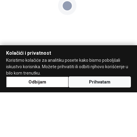
Kolačići i privatnost
Koristimo kolačiće za analitiku posete kako bismo poboljšali
iskustvo korisnika. Možete prihvatiti ili odbiti njihovo korišćenje u
bilo kom trenutku.
Odbijam
Prihvatam
Uz podršku