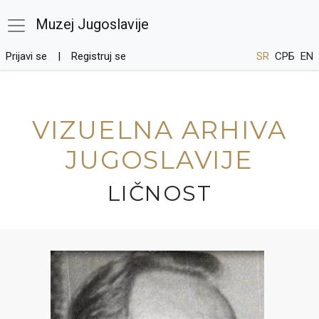
Muzej Jugoslavije
Prijavi se
Registruj se
SR
СРБ
EN
VIZUELNA ARHIVA
JUGOSLAVIJE
LIČNOST