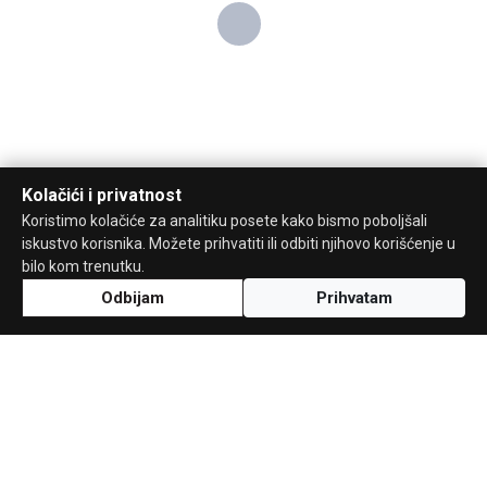
Kolačići i privatnost
Koristimo kolačiće za analitiku posete kako bismo poboljšali
iskustvo korisnika. Možete prihvatiti ili odbiti njihovo korišćenje u
bilo kom trenutku.
Odbijam
Prihvatam
Uz podršku