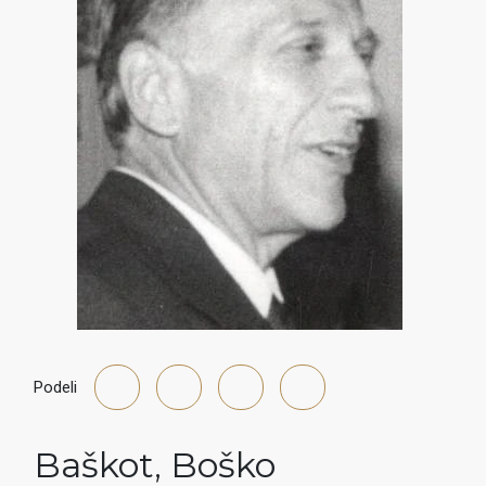
Podeli
Baškot
,
Boško