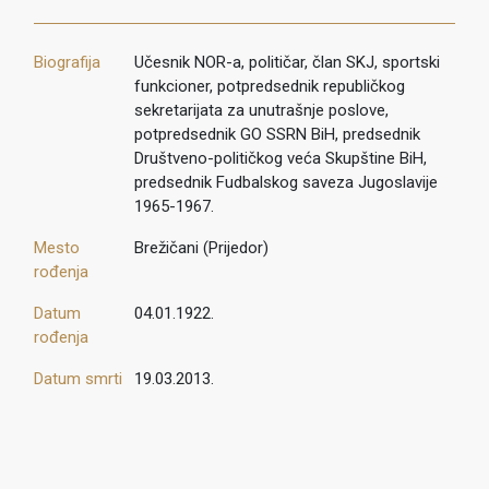
Biografija
Učesnik NOR-a, političar, član SKJ, sportski
funkcioner, potpredsednik republičkog
sekretarijata za unutrašnje poslove,
potpredsednik GO SSRN BiH, predsednik
Društveno-političkog veća Skupštine BiH,
predsednik Fudbalskog saveza Jugoslavije
1965-1967.
Mesto
Brežičani (Prijedor)
rođenja
Datum
04.01.1922.
rođenja
Datum smrti
19.03.2013.