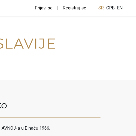
Prijavi se
Registruj se
SR
СРБ
EN
SLAVIJE
ko
a AVNOJ-a u Bihaću 1966.