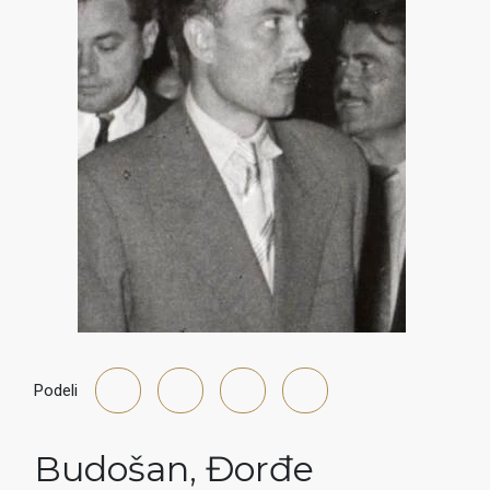
Podeli
Budošan
,
Đorđe