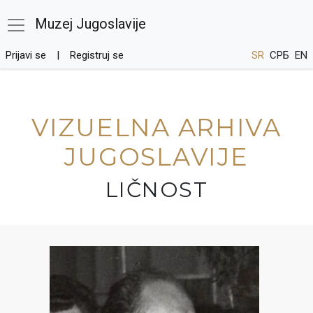
Muzej Jugoslavije
Prijavi se
Registruj se
SR
СРБ
EN
VIZUELNA ARHIVA
JUGOSLAVIJE
LIČNOST