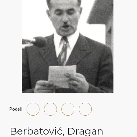
Podeli
Berbatović
,
Dragan