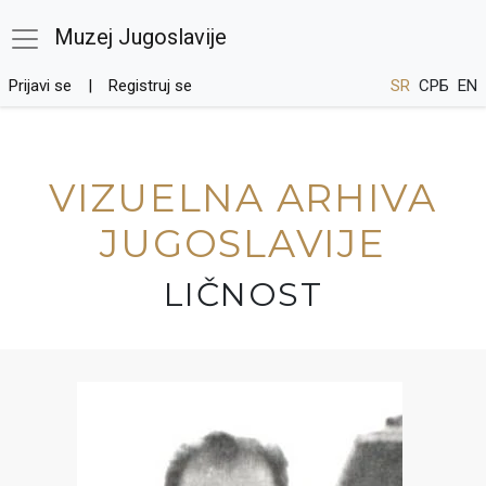
Muzej Jugoslavije
Prijavi se
Registruj se
SR
СРБ
EN
VIZUELNA ARHIVA
JUGOSLAVIJE
LIČNOST