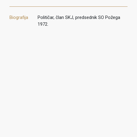
Biografija
Političar, član SKJ, predsednik SO Požega
1972.