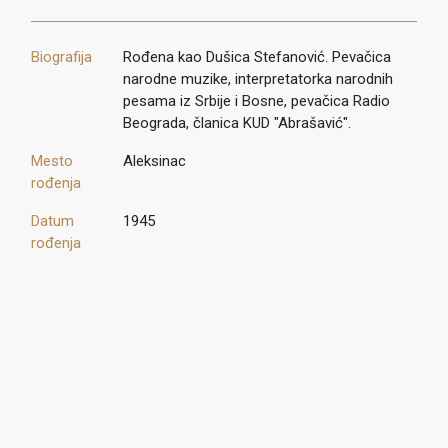
Biografija
Rođena kao Dušica Stefanović. Pevačica
narodne muzike, interpretatorka narodnih
pesama iz Srbije i Bosne, pevačica Radio
Beograda, članica KUD "Abrašavić".
Mesto
Aleksinac
rođenja
Datum
1945
rođenja