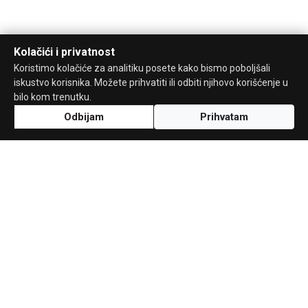
Kolačići i privatnost
Koristimo kolačiće za analitiku posete kako bismo poboljšali
iskustvo korisnika. Možete prihvatiti ili odbiti njihovo korišćenje u
bilo kom trenutku.
Odbijam
Prihvatam
Uz podršku