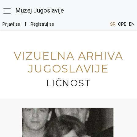
Muzej Jugoslavije
Prijavi se
Registruj se
SR
СРБ
EN
VIZUELNA ARHIVA
JUGOSLAVIJE
LIČNOST