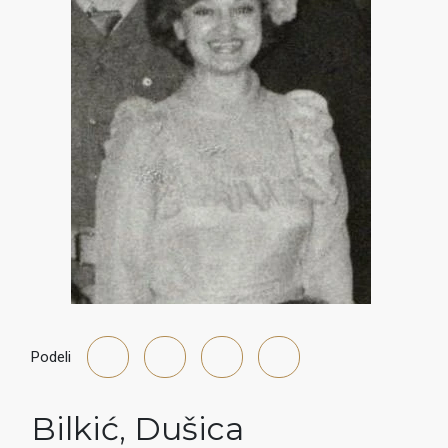
Podeli
Bilkić
,
Dušica