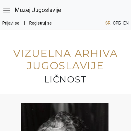
Muzej Jugoslavije
Prijavi se
Registruj se
SR
СРБ
EN
VIZUELNA ARHIVA
JUGOSLAVIJE
LIČNOST