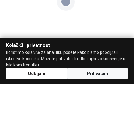
Kolačići i privatnost
Koristimo kolačiće za analitiku posete kako bismo poboljšali
iskustvo korisnika. Možete prihvatiti ili odbiti njihovo korišćenje u
bilo kom trenutku.
Odbijam
Prihvatam
Uz podršku