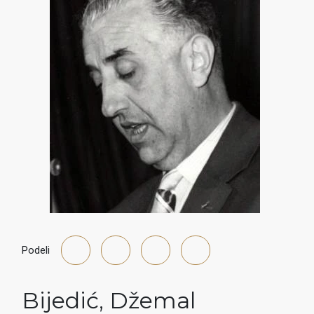
Podeli
Bijedić
,
Džemal