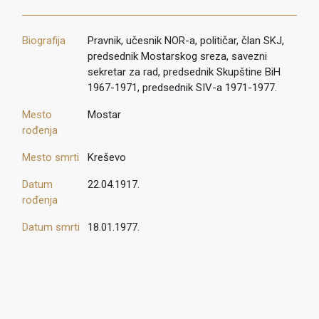
Biografija
Pravnik, učesnik NOR-a, političar, član SKJ,
predsednik Mostarskog sreza, savezni
sekretar za rad, predsednik Skupštine BiH
1967-1971, predsednik SIV-a 1971-1977.
Mesto
Mostar
rođenja
Mesto smrti
Kreševo
Datum
22.04.1917.
rođenja
Datum smrti
18.01.1977.