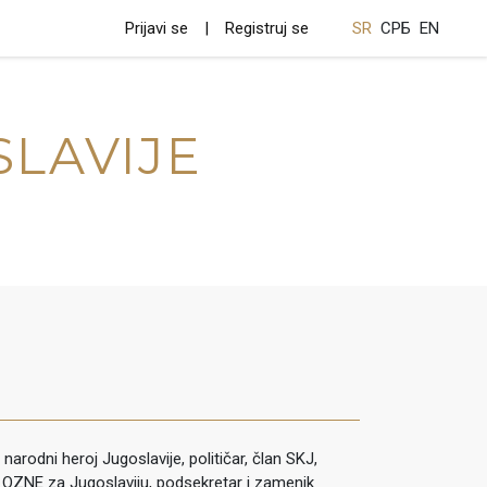
Prijavi se
Registruj se
SR
СРБ
EN
SLAVIJE
narodni heroj Jugoslavije, političar, član SKJ,
OZNE za Jugoslaviju, podsekretar i zamenik