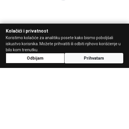
Kolačići i privatnost
Koristimo kolačiće za analitiku posete kako bismo poboljšali
iskustvo korisnika. Možete prihvatiti ili odbiti njihovo korišćenje u
bilo kom trenutku.
Odbijam
Prihvatam
Uz podršku