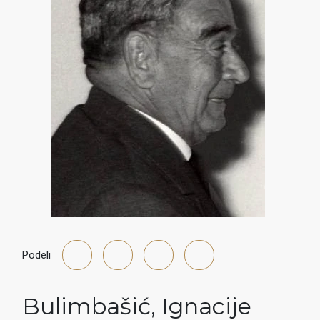
Podeli
Bulimbašić
,
Ignacije