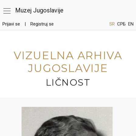
Muzej Jugoslavije
Prijavi se
Registruj se
SR
СРБ
EN
VIZUELNA ARHIVA
JUGOSLAVIJE
LIČNOST