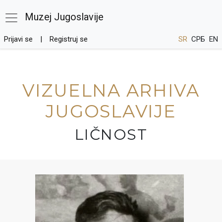
Muzej Jugoslavije
Prijavi se
Registruj se
SR
СРБ
EN
VIZUELNA ARHIVA
JUGOSLAVIJE
LIČNOST