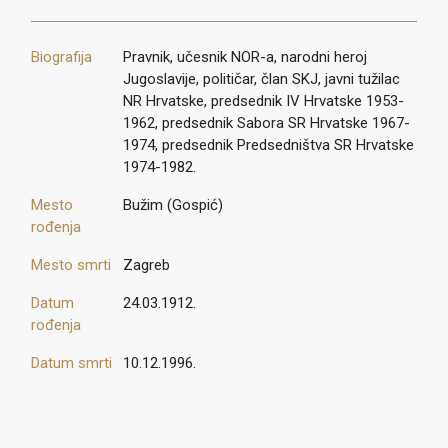
Biografija
Pravnik, učesnik NOR-a, narodni heroj
Jugoslavije, političar, član SKJ, javni tužilac
NR Hrvatske, predsednik IV Hrvatske 1953-
1962, predsednik Sabora SR Hrvatske 1967-
1974, predsednik Predsedništva SR Hrvatske
1974-1982.
Mesto
Bužim (Gospić)
rođenja
Mesto smrti
Zagreb
Datum
24.03.1912.
rođenja
Datum smrti
10.12.1996.