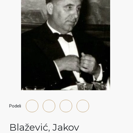
Podeli
Blažević
,
Jakov