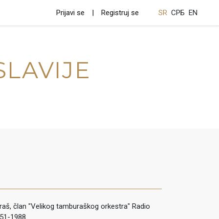
Prijavi se
Registruj se
SR
СРБ
EN
SLAVIJE
raš, član "Velikog tamburaškog orkestra" Radio
51-1988.