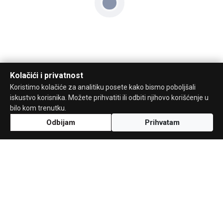
Kolačići i privatnost
Koristimo kolačiće za analitiku posete kako bismo poboljšali
iskustvo korisnika. Možete prihvatiti ili odbiti njihovo korišćenje u
bilo kom trenutku.
Odbijam
Prihvatam
Uz podršku