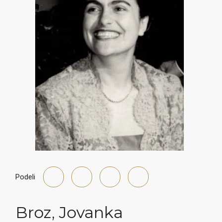
Podeli
Broz
,
Jovanka