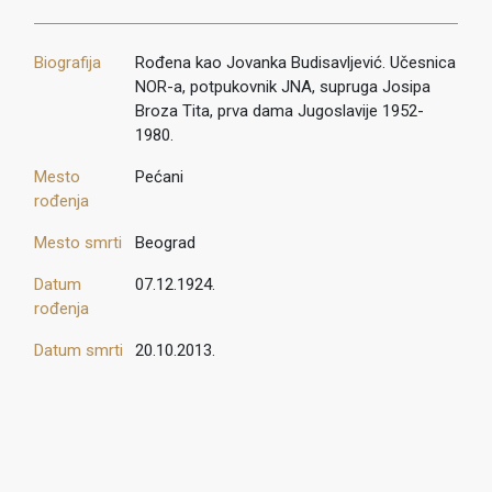
Biografija
Rođena kao Jovanka Budisavljević. Učesnica
NOR-a, potpukovnik JNA, supruga Josipa
Broza Tita, prva dama Jugoslavije 1952-
1980.
Mesto
Pećani
rođenja
Mesto smrti
Beograd
Datum
07.12.1924.
rođenja
Datum smrti
20.10.2013.