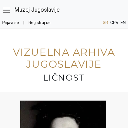
Muzej Jugoslavije
Prijavi se
Registruj se
SR
СРБ
EN
VIZUELNA ARHIVA
JUGOSLAVIJE
LIČNOST