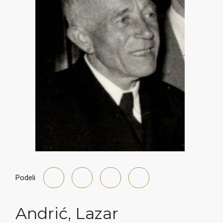
Podeli
Andrić
,
Lazar