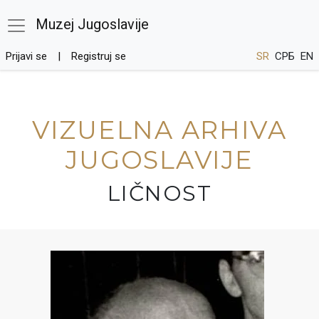
Muzej Jugoslavije
Prijavi se
Registruj se
SR
СРБ
EN
VIZUELNA ARHIVA
JUGOSLAVIJE
LIČNOST