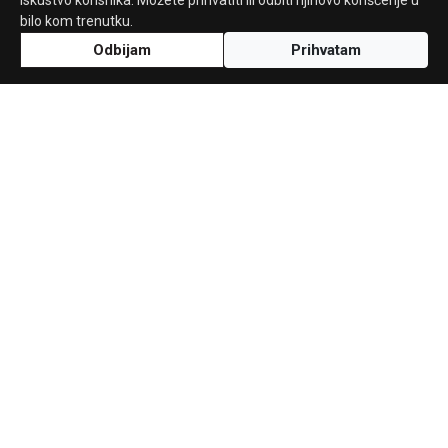
iskustvo korisnika. Možete prihvatiti ili odbiti njihovo korišćenje u
bilo kom trenutku.
Odbijam
Prihvatam
Uz podršku