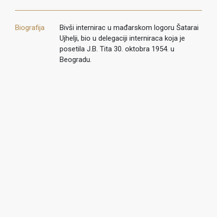
Biografija
Bivši internirac u mađarskom logoru Šatarai
Ujhelji, bio u delegaciji interniraca koja je
posetila J.B. Tita 30. oktobra 1954. u
Beogradu.