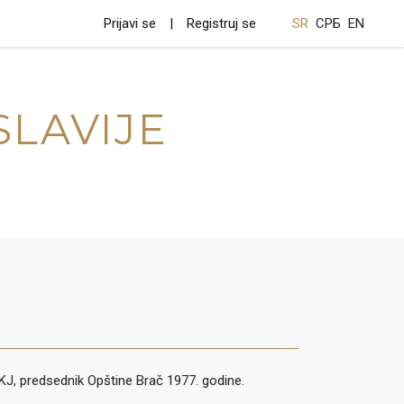
Prijavi se
Registruj se
SR
СРБ
EN
SLAVIJE
 SKJ, predsednik Opštine Brač 1977. godine.