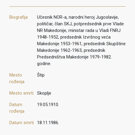
Biografija
Učesnik NOR-a, narodni heroj Jugoslavije,
političar, član SKJ, potpredsednik prve Vlade
NR Makedonije, ministar rada u Vladi FNRJ
1948-1952, predsednik Izvršnog veća
Makedonije 1953-1961, predsednik Skupštine
Makedonije 1962-1963, predsednik
Predsedništva Makedonije 1979-1982.
godine.
Mesto
Štip
rođenja
Mesto smrti
Skoplje
Datum
19.05.1910.
rođenja
Datum smrti
18.11.1986.