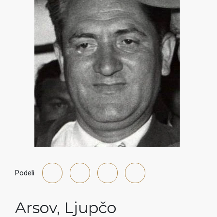
Podeli
Arsov
,
Ljupčo