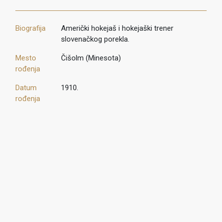
Biografija
Američki hokejaš i hokejaški trener
slovenačkog porekla.
Mesto
Čišolm (Minesota)
rođenja
Datum
1910.
rođenja