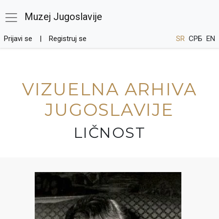
Muzej Jugoslavije
Prijavi se
Registruj se
SR
СРБ
EN
VIZUELNA ARHIVA
JUGOSLAVIJE
LIČNOST