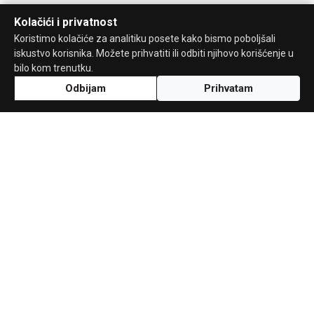
Kolačići i privatnost
Koristimo kolačiće za analitiku posete kako bismo poboljšali
iskustvo korisnika. Možete prihvatiti ili odbiti njihovo korišćenje u
bilo kom trenutku.
Odbijam
Prihvatam
Uz podršku