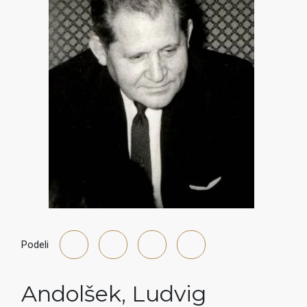
Podeli
Andolšek
,
Ludvig