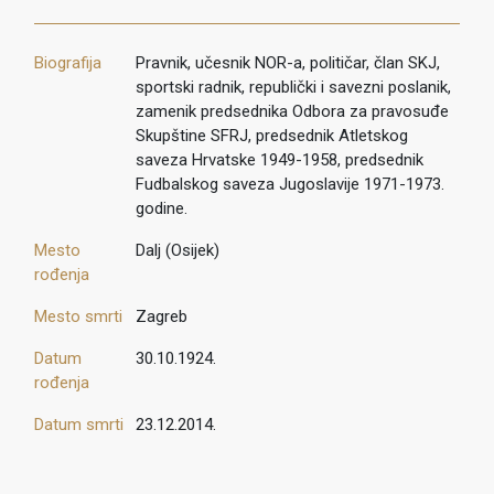
Biografija
Pravnik, učesnik NOR-a, političar, član SKJ,
sportski radnik, republički i savezni poslanik,
zamenik predsednika Odbora za pravosuđe
Skupštine SFRJ, predsednik Atletskog
saveza Hrvatske 1949-1958, predsednik
Fudbalskog saveza Jugoslavije 1971-1973.
godine.
Mesto
Dalj (Osijek)
rođenja
Mesto smrti
Zagreb
Datum
30.10.1924.
rođenja
Datum smrti
23.12.2014.