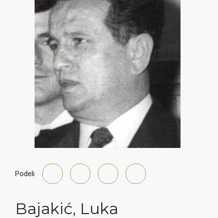
Podeli
Bajakić
,
Luka