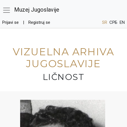
Muzej Jugoslavije
Prijavi se
Registruj se
SR
СРБ
EN
VIZUELNA ARHIVA
JUGOSLAVIJE
LIČNOST