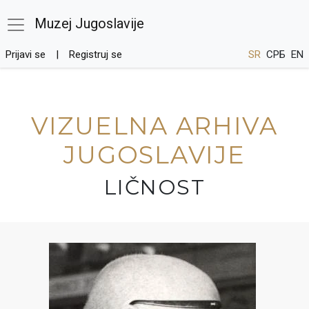
Muzej Jugoslavije
Prijavi se
Registruj se
SR
СРБ
EN
VIZUELNA ARHIVA
JUGOSLAVIJE
LIČNOST