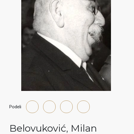
Podeli
Belovuković
,
Milan