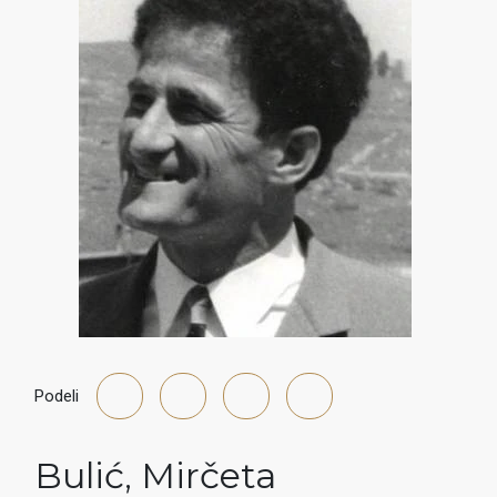
Podeli
Bulić
,
Mirčeta