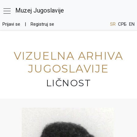
Muzej Jugoslavije
Prijavi se
Registruj se
SR
СРБ
EN
VIZUELNA ARHIVA
JUGOSLAVIJE
LIČNOST