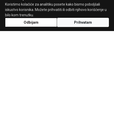
Koristimo kolačiće za analitiku posete kako bismo poboljšali
iskustvo korisnika. Možete prihvatiti ili odbiti njihovo korišćenje u
bilo kom trenutku.
Odbijam
Prihvatam
Uz podršku