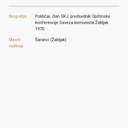
Biografija
Političar, član SKJ, predsednik Opštinske
konferencije Saveza komunista Žabljak
1970.
Mesto
Šaranci (Žabljak)
rođenja